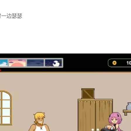
时一边瑟瑟
？