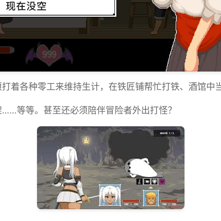
须打着各种零工来维持生计，在铁匠铺帮忙打铁、酒馆中
架……等等。甚至还必须陪伴冒险者外出打怪？