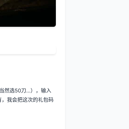
选50刀...），输入
有，我会把这次的礼包码
）