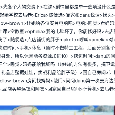
>先各个人物交谈下>在课>剧情里都是单一选项没什么
始学校去后巷>Erica>随便选>复家和danu说话>摸
low-brown>让她给各位买台电脑吧>电脑>睡觉>看妈妈
>空教室>ophelia>我的电脑坏了，你能修好吗>去店铺街
>随便选>点店铺街的胖子makoto>呼叫>amelia>对
快进时间>手机>休息（暂时不做特工工程，后面分别各个
身处，所以休息能各资源加进10）>快进时间>danu房
选第三个>睡觉>妈妈能给我钱吗（赚钱的方法有很多，搞卫
礼品店整据娃娃，卖战利品给胖子级）>回自己房间>计
yellow-brown房间找妈妈>敲门>问问danu第一次去
>去礼品店买望远镜和睡衣>回家回自己房间>计算机>去后巷>e