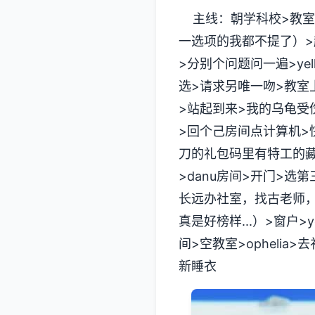
主线：朝学科校>教室
一选项的我都不提了）>起
>分别个问题问一遍>yel
选>请求另唯一吻>教室上课
>站起到来>我的乌龟受伤了
>回个己房间点计算机>
刀的礼包码里有特工的藏
>danu房间>开门>
长远办社室，找古老师，
真是好榜样...）>窗户>
间>空教室>ophelia
新睡衣