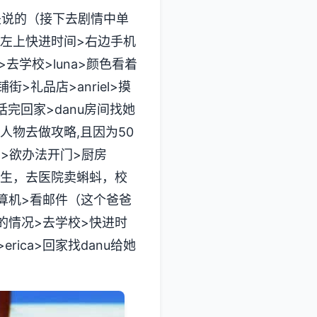
是说的（接下去剧情中单
头>左上快进时间>右边手机
>去学校>luna>颜色看着
>礼品店>anriel>摸
话完回家>danu房间找她
人物去做攻略,且因为50
间>欲办法开门>厨房
诞生，去医院卖蝌蚪，校
算机>看邮件（这个爸爸
海边的情况>去学校>快进时
rica>回家找danu给她