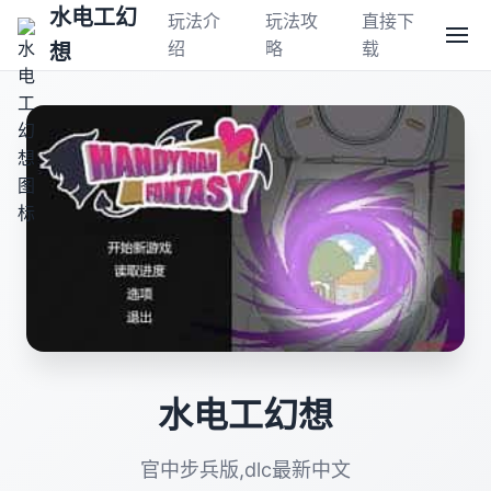
水电工幻
玩法介
玩法攻
直接下
绍
略
载
想
水电工幻想
官中步兵版,dlc最新中文