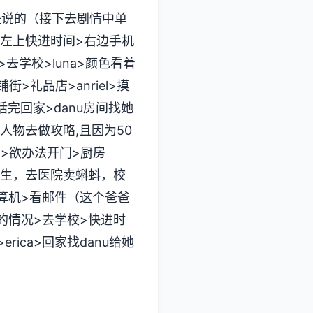
是说的（接下去剧情中单
头>左上快进时间>右边手机
>去学校>luna>颜色看着
>礼品店>anriel>摸
话完回家>danu房间找她
人物去做攻略,且因为50
间>欲办法开门>厨房
诞生，去医院卖蝌蚪，校
算机>看邮件（这个爸爸
海边的情况>去学校>快进时
rica>回家找danu给她