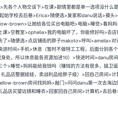
>先各个人物交谈下>在课>剧情里都是单一选项没什么
始学校去后巷>Erica>随便选>复家和danu说话>摸
low-brown>让她给各位买台电脑吧>电脑>睡觉>看妈妈
>空教室>ophelia>我的电脑坏了，你能修好吗>去店铺街
>随便选>点店铺街的胖子makoto>呼叫>amelia>对
快进时间>手机>休息（暂时不做特工工程，后面分别各个
身处，所以休息能各资源加进10）>快进时间>danu房
选第三个>睡觉>妈妈能给我钱吗（赚钱的方法有很多，搞卫
礼品店整据娃娃，卖战利品给胖子级）>回自己房间>计
yellow-brown房间找妈妈>敲门>问问danu第一次去
>去礼品店买望远镜和睡衣>回家回自己房间>计算机>去后巷>e