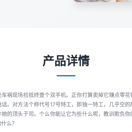
产品详情
处车祸现场捡抵终壹个双手机。正你打算卖掉它赚点零花
电话。对方法个称代号17号特工，即独一特工，几乎空的
件她的顶头于司。个么你能让它为些什么呢，教训欺负你
的什么？