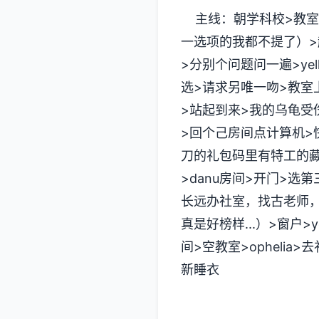
主线：朝学科校>教室
一选项的我都不提了）>起
>分别个问题问一遍>yel
选>请求另唯一吻>教室上课
>站起到来>我的乌龟受伤了
>回个己房间点计算机>
刀的礼包码里有特工的藏
>danu房间>开门>
长远办社室，找古老师，
真是好榜样...）>窗户>
间>空教室>ophelia
新睡衣