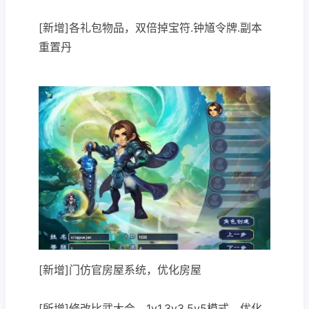
[新增]各礼包物品，双倍掉宝符.钟馗令牌.副本
重置丹
[新增]门仿官房屋系统，优化房屋
[所增]修改比武大会，1v1.3v3.5v5模式，优化