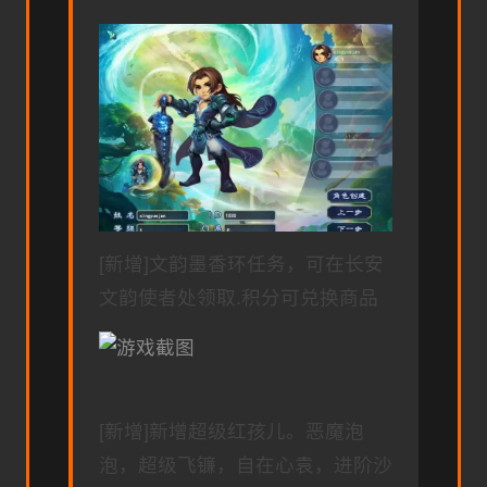
[新增]文韵墨香环任务，可在长安
文韵使者处领取.积分可兑换商品
[新增]新增超级红孩儿。恶魔泡
泡，超级飞镰，自在心袁，进阶沙