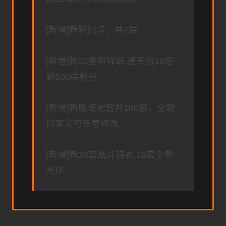
[新增]新轮回境，共7层.
[新増]新22套新祥瑞.通天塔10层
到100层称号
[新增]新雁塔地宫共100层，全新
自定义可任意修改。
[新增]新26套战斗锦衣.16套全新
光环.