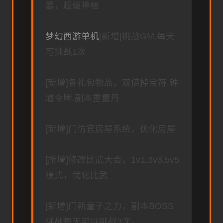
暴，超级神柚
梦幻西游单机
[新增[挑战GM.每天
可挑战1次
[新增]各礼包物品，双倍掉宝符.钟
馗令牌.副本重置丹
[新增]门仿官房屋系统，优化房屋
[所增]修改比武大会，1v1.3v3.5v5
模式，优化比武
[新增]门新童子之力，副本BOSS
挑战每天可以挑战3次。