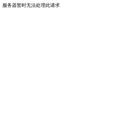
服务器暂时无法处理此请求