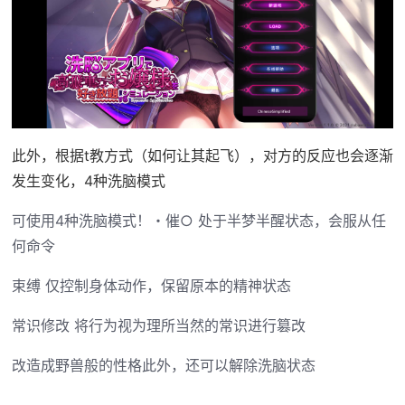
此外，根据t教方式（如何让其起飞），对方的反应也会逐渐
发生变化，4种洗脑模式
可使用4种洗脑模式！・催○ 处于半梦半醒状态，会服从任
何命令
束缚 仅控制身体动作，保留原本的精神状态
常识修改 将行为视为理所当然的常识进行篡改
改造成野兽般的性格此外，还可以解除洗脑状态